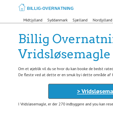
Skip
to
main
Midtjylland
Syddanmark
Sjælland
Nordjylland
content
Billig Overnatni
Vridsløsemagle
Om et øjeblik vil du se hvor du kan booke de bedst rate
De fleste ved at dette er en smuk by i dette område af 
> Vridsløsema
I Vridsløsemagle, er der 270 indbyggere and you kan re