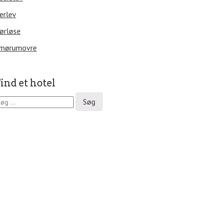
erlev
ørløse
mørumovre
ind et hotel