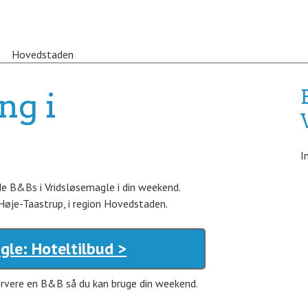
Hovedstaden
ng i
I
de B&Bs i Vridsløsemagle i din weekend.
Høje-Taastrup, i region Hovedstaden.
gle: Hoteltilbud >
servere en B&B så du kan bruge din weekend.