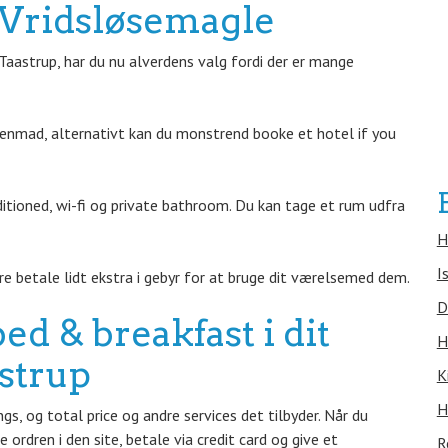
 Vridsløsemagle
aastrup, har du nu alverdens valg fordi der er mange
genmad, alternativt kan du monstrend booke et hotel if you
ditioned, wi-fi og private bathroom. Du kan tage et rum udfra
H
I
 betale lidt ekstra i gebyr for at bruge dit værelsemed dem.
D
bed & breakfast i dit
H
strup
K
H
s, og total price og andre services det tilbyder. Når du
 ordren i den site, betale via credit card og give et
R