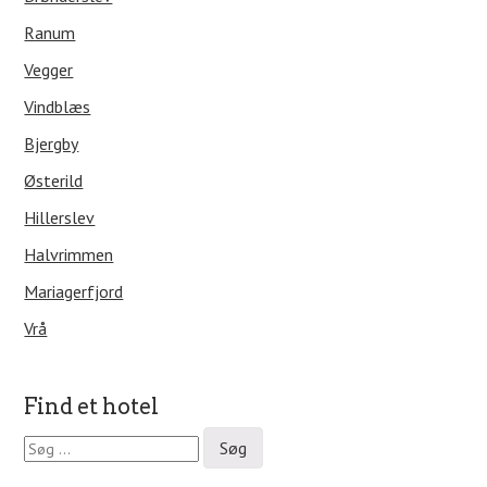
Ranum
Vegger
Vindblæs
Bjergby
Østerild
Hillerslev
Halvrimmen
Mariagerfjord
Vrå
Find et hotel
S
ø
g