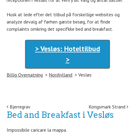
receptionen i Vesløs for at verify dit valg og antal datoer.
Husk at lede efter det tilbud på forskellige websites og
analyze devalg af førhen gæste besøg, for at finde
complaints omkring det specifkke bed and breakfast.
> Vesløs: Hoteltilbud
>
Billig Overnatning
Nordjylland
Vesløs
Post navigation
Bjerregrav
Kongsmark Strand
Bed and Breakfast i Vesløs
Impossibile caricare la mappa.