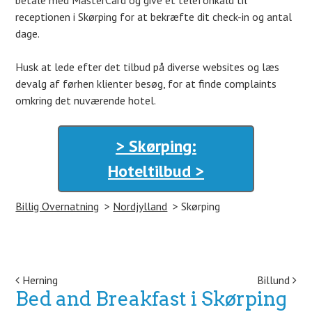
betale med MasterCard og give et telefonkald til
receptionen i Skørping for at bekræfte dit check-in og antal
dage.
Husk at lede efter det tilbud på diverse websites og læs
devalg af førhen klienter besøg, for at finde complaints
omkring det nuværende hotel.
> Skørping:
Hoteltilbud >
Billig Overnatning
Nordjylland
Skørping
Post navigation
Herning
Billund
Bed and Breakfast i Skørping