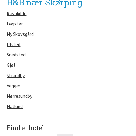
B&B nær Skørping
Ravnkilde
Løgstør
Ny Skovsgård
Ulsted
Snedsted
Gjøl
Strandby
Vegger
Nørresundby
Hallund
Find et hotel