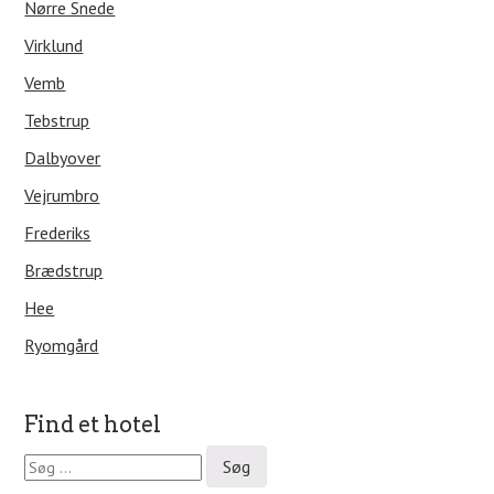
Nørre Snede
Virklund
Vemb
Tebstrup
Dalbyover
Vejrumbro
Frederiks
Brædstrup
Hee
Ryomgård
Find et hotel
S
ø