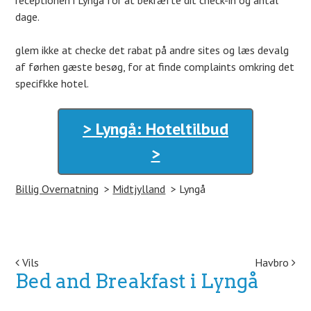
receptionen i Lyngå for at bekræfte dit check-in og antal
dage.
glem ikke at checke det rabat på andre sites og læs devalg
af førhen gæste besøg, for at finde complaints omkring det
specifkke hotel.
> Lyngå: Hoteltilbud
>
Billig Overnatning
Midtjylland
Lyngå
Post navigation
Vils
Havbro
Bed and Breakfast i Lyngå