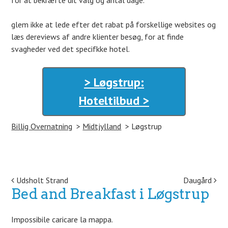
for at bekræfte dit valg og antal dage.
glem ikke at lede efter det rabat på forskellige websites og
læs dereviews af andre klienter besøg, for at finde
svagheder ved det specifkke hotel.
> Løgstrup:
Hoteltilbud >
Billig Overnatning
Midtjylland
Løgstrup
Post navigation
Udsholt Strand
Daugård
Bed and Breakfast i Løgstrup
Impossibile caricare la mappa.