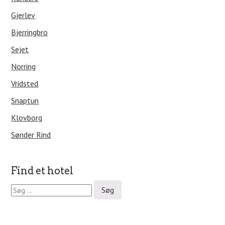
Gjerlev
Bjerringbro
Sejet
Norring
Vridsted
Snaptun
Klovborg
Sønder Rind
Find et hotel
S
ø
g
e