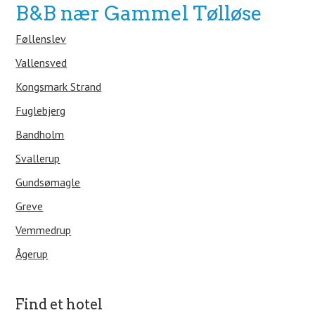
B&B nær Gammel Tølløse
Føllenslev
Vallensved
Kongsmark Strand
Fuglebjerg
Bandholm
Svallerup
Gundsømagle
Greve
Vemmedrup
Ågerup
Find et hotel