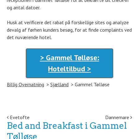
receptionen i Gammel Tølløse for at bekræfte dit check-in
og antal datoer.
Husk at verificere det rabat på forskellige sites og analyze
devalg af førhen kunders besøg, for at finde complaints ved
det nuværende hotel.
> Gammel Tølløse:
Hoteltilbud >
Billig Overnatning
Sjælland
Gammel Tølløse
Post navigation
Evetofte
Dannemare
Bed and Breakfast i Gammel
Tølløse