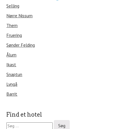
Selling
Nørre Nissum
Them
Fruering
Sønder Felding
Ålum
Ikast
Snaptun
Lyngå
Barrit
Find et hotel
S