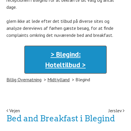
receptionen i Blegind for at bekræfte dit valg og antal
dage.
glem ikke at lede efter det tilbud på diverse sites og
analyze dereviews af førhen gæste besøg, for at finde
complaints omkring det nuværende bed and breakfast.
> Blegind:
Hoteltilbud >
Billig Overnatning
Midtjylland
Blegind
Post navigation
Vejen
Jerslev
Bed and Breakfast i Blegind