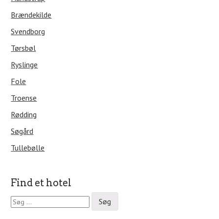
Brændekilde
Svendborg
Tørsbøl
Ryslinge
Fole
Troense
Rødding
Søgård
Tullebølle
Find et hotel
S
ø
g