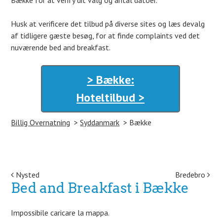
Bække for at verify dit valg og antal datoer.
Husk at verificere det tilbud på diverse sites og læs devalg
af tidligere gæste besøg, for at finde complaints ved det
nuværende bed and breakfast.
> Bække:
Hoteltilbud >
Billig Overnatning
Syddanmark
Bække
Post navigation
Nysted
Bredebro
Bed and Breakfast i Bække
Impossibile caricare la mappa.