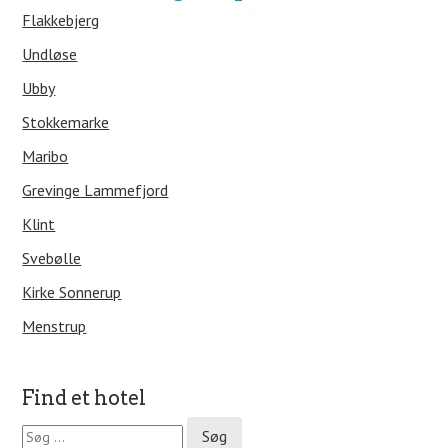
Flakkebjerg
Undløse
Ubby
Stokkemarke
Maribo
Grevinge Lammefjord
Klint
Svebølle
Kirke Sonnerup
Menstrup
Find et hotel
S