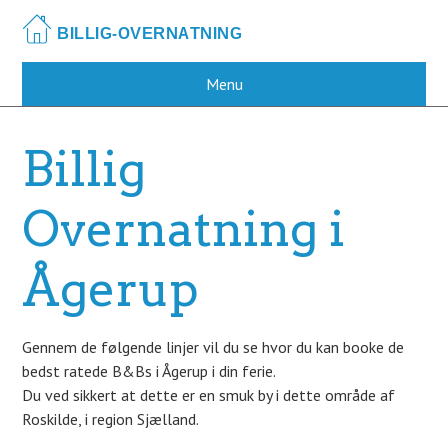
Skip
to
main
content
Menu
Billig
Overnatning i
Ågerup
Gennem de følgende linjer vil du se hvor du kan booke de
bedst ratede B&Bs i Ågerup i din ferie.
Du ved sikkert at dette er en smuk by i dette område af
Roskilde, i region Sjælland.