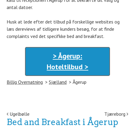
kald til receptionen i Ågerup for at bekræfte dit valg og
antal datoer.
Husk at lede efter det tilbud på forskellige websites og
læs dereviews af tidligere kunders besøg, for at finde
complaints ved det specifkke bed and breakfast.
> Ågerup:
Hoteltilbud >
Billig Overnatning
Sjælland
Ågerup
Post navigation
Ugelbølle
Tjæreborg
Bed and Breakfast i Ågerup